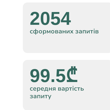
2054
сформованих запитів
99.5₾
середня вартість
запиту