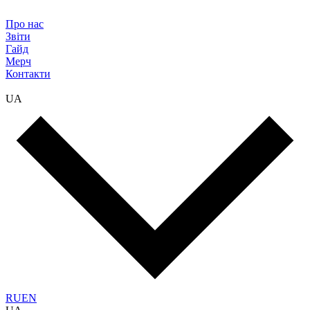
Про нас
Звіти
Гайд
Мерч
Контакти
UA
RU
EN