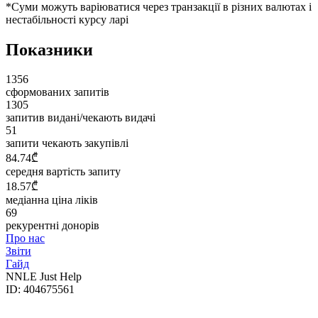
*Суми можуть варіюватися через транзакції в різних валютах і
нестабільності курсу ларі
Показники
1356
сформованих запитів
1305
запитив видані/чекають видачі
51
запити чекають закупівлі
84.74₾
середня вартість запиту
18.57₾
медіанна ціна ліків
69
рекурентні донорів
Про нас
Звіти
Гайд
NNLE Just Help
ID: 404675561