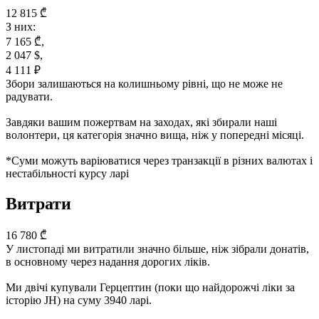
12 815 ₾
З них:
7 165 ₾,
2 047 $,
4 111 ₽
Збори залишаються на колишньому рівні, що не може не
радувати.
Завдяки вашим пожертвам на заходах, які збирали наші
волонтери, ця категорія значно вища, ніж у попередні місяці.
*Суми можуть варіюватися через транзакції в різних валютах і
нестабільності курсу ларі
Витрати
16 780 ₾
У листопаді ми витратили значно більше, ніж зібрали донатів,
в основному через надання дорогих ліків.
Ми двічі купували Герцептин (поки що найдорожчі ліки за
історію JH) на суму 3940 ларі.