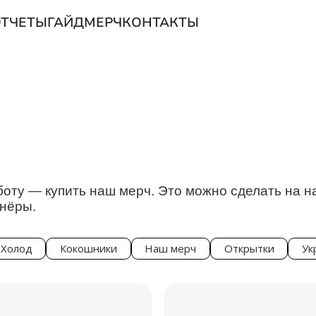
ТЧЕТЫ
ГАЙД
МЕРЧ
КОНТАКТЫ
оту — купить наш мерч. Это можно сделать на 
тнёры.
 Холод
Кокошники
Наш мерч
Открытки
Ук