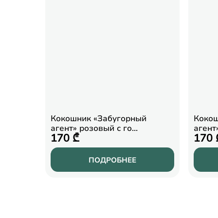
Кокошник «Забугорный
Кокош
агент» розовый с го…
агент
170 ₾
170 
ПОДРОБНЕЕ