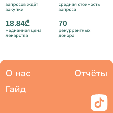
запросов ждёт
средняя стоимость
закупки
запроса
18.84₾
70
медианная цена
рекуррентных
лекарства
донора
О нас
Отчёты
Гайд